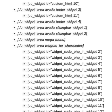
[do_widget id="custom_html-10"]
[do_widget_area avada-footer-widget-3]
[do_widget id="custom_html-11"]
[do_widget_area avada-footer-widget-4]
[do_widget_area avada-slidingbar-widget-1]
[do_widget_area avada-slidingbar-widget-2]
[do_widget_area mega-menu]
[do_widget_area widgets_for_shortcodes]
[do_widget id="widget_code_php_in_widget-2"]
[do_widget id="widget_code_php_in_widget-3"]
[do_widget id="widget_code_php_in_widget-4"]
[do_widget id="widget_code_php_in_widget-5"]
[do_widget id="widget_code_php_in_widget-6"]
[do_widget id="widget_code_php_in_widget-7"]
[do_widget id="widget_code_php_in_widget-8"]
[do_widget id="widget_code_php_in_widget-9"]
[do_widget id="widget_code_php_in_widget-10"]
[do_widget id="widget_code_php_in_widget-11"]
[do_widget id="widget_code_php_in_widget-12"]