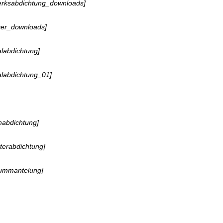
erksabdichtung_downloads]
ser_downloads]
alabdichtung]
alabdichtung_01]
habdichtung]
terabdichtung]
rummantelung]