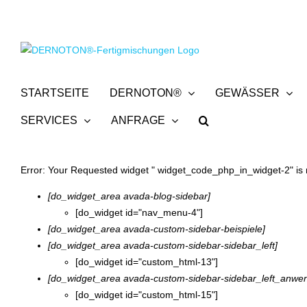
Zum
Inhalt
springen
STARTSEITE
DERNOTON®
GEWÄSSER
SERVICES
ANFRAGE
Error: Your Requested widget " widget_code_php_in_widget-2" is no
[do_widget_area avada-blog-sidebar]
[do_widget id="nav_menu-4"]
[do_widget_area avada-custom-sidebar-beispiele]
[do_widget_area avada-custom-sidebar-sidebar_left]
[do_widget id="custom_html-13"]
[do_widget_area avada-custom-sidebar-sidebar_left_anw
[do_widget id="custom_html-15"]