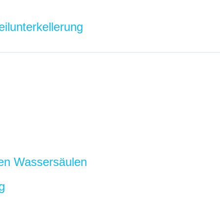
ilunterkellerung
nen Wassersäulen
g