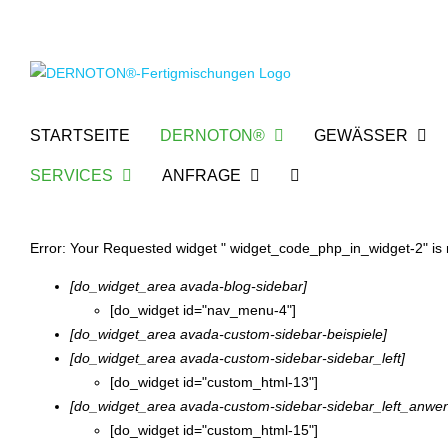
Zum
Inhalt
springen
STARTSEITE
DERNOTON®
GEWÄSSER
SERVICES
ANFRAGE
Error: Your Requested widget " widget_code_php_in_widget-2" is no
[do_widget_area avada-blog-sidebar]
[do_widget id="nav_menu-4"]
[do_widget_area avada-custom-sidebar-beispiele]
[do_widget_area avada-custom-sidebar-sidebar_left]
[do_widget id="custom_html-13"]
[do_widget_area avada-custom-sidebar-sidebar_left_anw
[do_widget id="custom_html-15"]