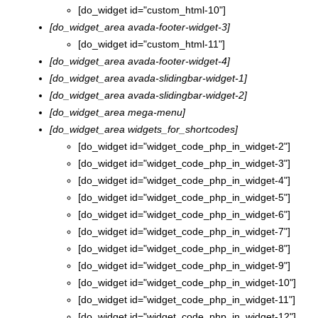
[do_widget id="custom_html-10"]
[do_widget_area avada-footer-widget-3]
[do_widget id="custom_html-11"]
[do_widget_area avada-footer-widget-4]
[do_widget_area avada-slidingbar-widget-1]
[do_widget_area avada-slidingbar-widget-2]
[do_widget_area mega-menu]
[do_widget_area widgets_for_shortcodes]
[do_widget id="widget_code_php_in_widget-2"]
[do_widget id="widget_code_php_in_widget-3"]
[do_widget id="widget_code_php_in_widget-4"]
[do_widget id="widget_code_php_in_widget-5"]
[do_widget id="widget_code_php_in_widget-6"]
[do_widget id="widget_code_php_in_widget-7"]
[do_widget id="widget_code_php_in_widget-8"]
[do_widget id="widget_code_php_in_widget-9"]
[do_widget id="widget_code_php_in_widget-10"]
[do_widget id="widget_code_php_in_widget-11"]
[do_widget id="widget_code_php_in_widget-12"]