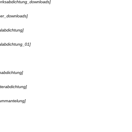
erksabdichtung_downloads]
ser_downloads]
alabdichtung]
alabdichtung_01]
habdichtung]
terabdichtung]
rummantelung]