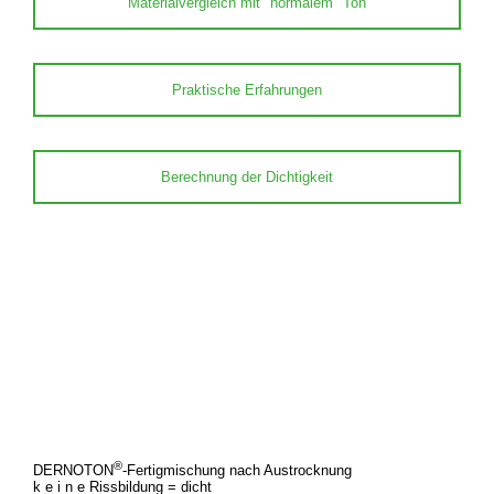
Materialvergleich mit "normalem" Ton
Praktische Erfahrungen
Berechnung der Dichtigkeit
®
DERNOTON
-Fertigmischung nach Austrocknung
k e i n e Rissbildung = dicht