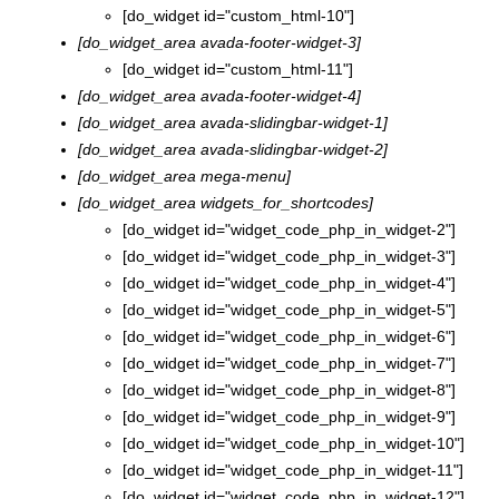
[do_widget id="custom_html-10"]
[do_widget_area avada-footer-widget-3]
[do_widget id="custom_html-11"]
[do_widget_area avada-footer-widget-4]
[do_widget_area avada-slidingbar-widget-1]
[do_widget_area avada-slidingbar-widget-2]
[do_widget_area mega-menu]
[do_widget_area widgets_for_shortcodes]
[do_widget id="widget_code_php_in_widget-2"]
[do_widget id="widget_code_php_in_widget-3"]
[do_widget id="widget_code_php_in_widget-4"]
[do_widget id="widget_code_php_in_widget-5"]
[do_widget id="widget_code_php_in_widget-6"]
[do_widget id="widget_code_php_in_widget-7"]
[do_widget id="widget_code_php_in_widget-8"]
[do_widget id="widget_code_php_in_widget-9"]
[do_widget id="widget_code_php_in_widget-10"]
[do_widget id="widget_code_php_in_widget-11"]
[do_widget id="widget_code_php_in_widget-12"]