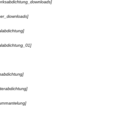
erksabdichtung_downloads]
ser_downloads]
alabdichtung]
alabdichtung_01]
habdichtung]
terabdichtung]
rummantelung]