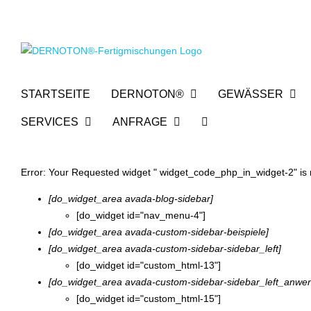
Zum
Inhalt
springen
STARTSEITE
DERNOTON®
GEWÄSSER
SERVICES
ANFRAGE
Error: Your Requested widget " widget_code_php_in_widget-2" is no
[do_widget_area avada-blog-sidebar]
[do_widget id="nav_menu-4"]
[do_widget_area avada-custom-sidebar-beispiele]
[do_widget_area avada-custom-sidebar-sidebar_left]
[do_widget id="custom_html-13"]
[do_widget_area avada-custom-sidebar-sidebar_left_anw
[do_widget id="custom_html-15"]