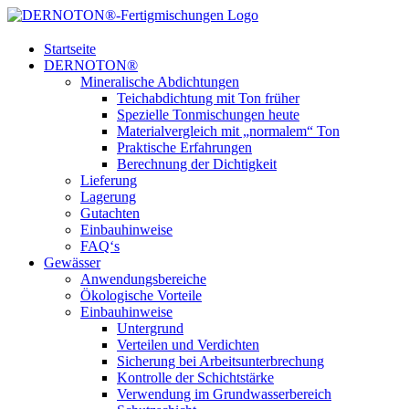
Zum
Inhalt
springen
Startseite
DERNOTON®
Mineralische Abdichtungen
Teichabdichtung mit Ton früher
Spezielle Tonmischungen heute
Materialvergleich mit „normalem“ Ton
Praktische Erfahrungen
Berechnung der Dichtigkeit
Lieferung
Lagerung
Gutachten
Einbauhinweise
FAQ‘s
Gewässer
Anwendungsbereiche
Ökologische Vorteile
Einbauhinweise
Untergrund
Verteilen und Verdichten
Sicherung bei Arbeitsunterbrechung
Kontrolle der Schichtstärke
Verwendung im Grundwasserbereich