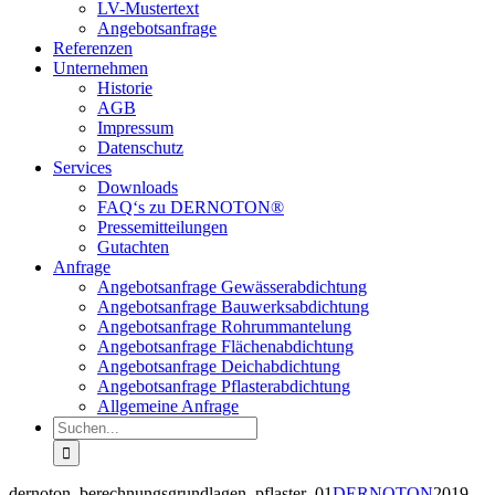
LV-Mustertext
Angebotsanfrage
Referenzen
Unternehmen
Historie
AGB
Impressum
Datenschutz
Services
Downloads
FAQ‘s zu DERNOTON®
Pressemitteilungen
Gutachten
Anfrage
Angebotsanfrage Gewässerabdichtung
Angebotsanfrage Bauwerksabdichtung
Angebotsanfrage Rohrummantelung
Angebotsanfrage Flächenabdichtung
Angebotsanfrage Deichabdichtung
Angebotsanfrage Pflasterabdichtung
Allgemeine Anfrage
Suche
nach:
dernoton_berechnungsgrundlagen_pflaster_01
DERNOTON
2019-