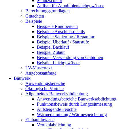
Schutzschicht
Aufbau für Amphibienlaichgewässer
Berechnungsgrundlagen
Gutachten
Beispiele
Beispiele Randbereich
Beispiele Anschlussdetails
Beispiele Sanierung / Reparatur
Beispiel Überlauf / Staustufe
Beispiel Bachlauf
Beispiel Zulauf
Beispiel Verwendung von Gabionen
Beispiel Laichgewässer
LV-Mustertext
Angebotsanfrage
Bauwerk
Anwendungsbereiche
Ökologische Vorteile
Allgemeines Bauwerksabdichtung
Anwendungsbereiche Bauwerksabdichtung
Funktionsbeweis durch Langzeitmessung
Aufsteigende Feuchte
Wärmedämmung / Wärmespeicherung
Einbauhinweise
Vertikalabdichtung