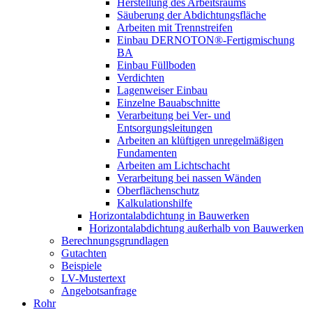
Herstellung des Arbeitsraums
Säuberung der Abdichtungsfläche
Arbeiten mit Trennstreifen
Einbau DERNOTON®-Fertigmischung
BA
Einbau Füllboden
Verdichten
Lagenweiser Einbau
Einzelne Bauabschnitte
Verarbeitung bei Ver- und
Entsorgungsleitungen
Arbeiten an klüftigen unregelmäßigen
Fundamenten
Arbeiten am Lichtschacht
Verarbeitung bei nassen Wänden
Oberflächenschutz
Kalkulationshilfe
Horizontalabdichtung in Bauwerken
Horizontalabdichtung außerhalb von Bauwerken
Berechnungsgrundlagen
Gutachten
Beispiele
LV-Mustertext
Angebotsanfrage
Rohr