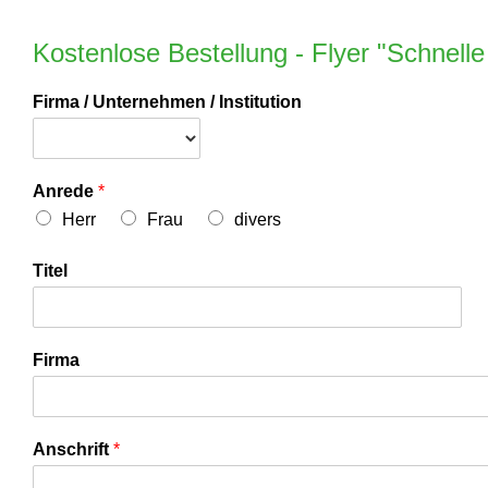
Zum
Inhalt
Kostenlose Bestellung - Flyer "Schnell
springen
Firma / Unternehmen / Institution
Anrede
*
Herr
Frau
divers
Titel
Firma
Anschrift
*